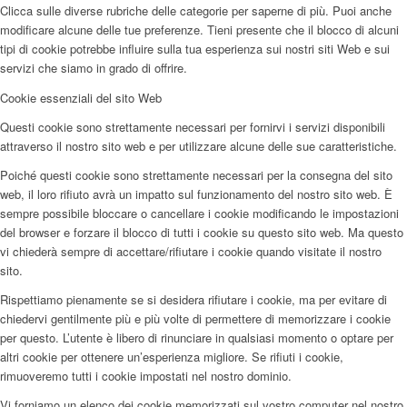
Clicca sulle diverse rubriche delle categorie per saperne di più. Puoi anche
modificare alcune delle tue preferenze. Tieni presente che il blocco di alcuni
tipi di cookie potrebbe influire sulla tua esperienza sui nostri siti Web e sui
servizi che siamo in grado di offrire.
Cookie essenziali del sito Web
Questi cookie sono strettamente necessari per fornirvi i servizi disponibili
attraverso il nostro sito web e per utilizzare alcune delle sue caratteristiche.
Poiché questi cookie sono strettamente necessari per la consegna del sito
web, il loro rifiuto avrà un impatto sul funzionamento del nostro sito web. È
sempre possibile bloccare o cancellare i cookie modificando le impostazioni
del browser e forzare il blocco di tutti i cookie su questo sito web. Ma questo
vi chiederà sempre di accettare/rifiutare i cookie quando visitate il nostro
sito.
Rispettiamo pienamente se si desidera rifiutare i cookie, ma per evitare di
chiedervi gentilmente più e più volte di permettere di memorizzare i cookie
per questo. L’utente è libero di rinunciare in qualsiasi momento o optare per
altri cookie per ottenere un’esperienza migliore. Se rifiuti i cookie,
rimuoveremo tutti i cookie impostati nel nostro dominio.
Vi forniamo un elenco dei cookie memorizzati sul vostro computer nel nostro