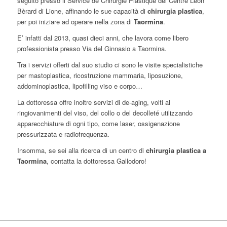
seguito presso il Service de Chirurgie Plastique del Centre Lèon
Bèrard di Lione, affinando le sue capacità di
chirurgia plastica
,
per poi iniziare ad operare nella zona di
Taormina
.
E’ infatti dal 2013, quasi dieci anni, che lavora come libero
professionista presso Via del Ginnasio a Taormina.
Tra i servizi offerti dal suo studio ci sono le visite specialistiche
per mastoplastica, ricostruzione mammaria, liposuzione,
addominoplastica, lipofilling viso e corpo…
La dottoressa offre inoltre servizi di de-aging, volti al
ringiovanimenti del viso, del collo o del decolleté utilizzando
apparecchiature di ogni tipo, come laser, ossigenazione
pressurizzata e radiofrequenza.
Insomma, se sei alla ricerca di un centro di
chirurgia plastica a
Taormina
, contatta la dottoressa Gallodoro!