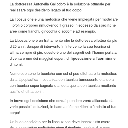
La dottoressa Antonella Gallodoro è la soluzione ottimale per
realizzare ogni desiderio legato al tuo corpo.
La liposuzione è una metodica che viene impiegata per modellare
il profilo corporeo rimuovendo il grasso in eccesso da specifiche
aree come fianchi, ginocchia o addome ad esempio.
La Liposuzione è un trattamento che la dottoressa effettua da più
di25 anni, dunque di intervento in intervento la sua tecnica si
affina sempre di più, questo è uno dei segreti ceh l’hanno portata
diventare uno dei maggiori esperti di
liposuzione a Taormina
e
dintorni.
Numerose sono le tecniche con cui si può effettuare la metodica:
dalla Lipoplastica meccanica con tecnica tumescente o ancora
con tecnica super-bagnata o ancora quella con tecnica mediante
ausilio di ultrasuoni .
In breve ogni decisione che dovrai prendere verrà affiancata da
varie possibili soluzioni, in base a ciò che ritieni più adatto al tuo
corpo!
Un buon candidato per la liposuzione deve innanzitutto avere
delle aspettative realistiche circa il risultato, godere di buona